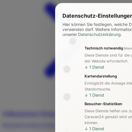
Datenschutz-Einstellunge
Hier können Sie festlegen, welche 
verwenden darf.
Weitere Information
unserer
Datenschutzerklärung
.
Technisch notwendig
(imme
Diese Dienste sind für die
der Website erforderlich.
↓
1
Dienst
Kartendarstellung
Ermöglicht die Anzeige inte
Standortsuche.
↓
1
Dienst
Besucher-Statistiken
Diese Dienste helfen uns z
Vollintegriertes Wohnmobil
Caravan24 genutzt wird u
können.
Maximaler Komfort auf Reisen
↓
1
Dienst