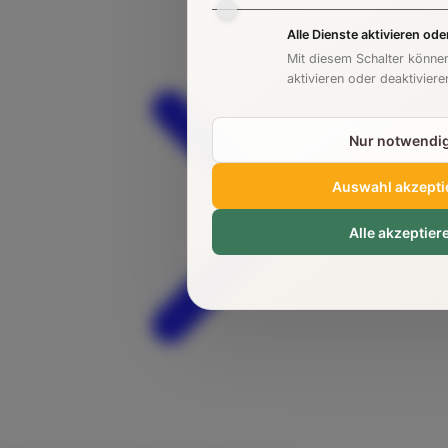
Alle Dienste aktivieren ode
Mit diesem Schalter können
aktivieren oder deaktiviere
Nur notwendi
Auswahl akzepti
Alle akzeptier