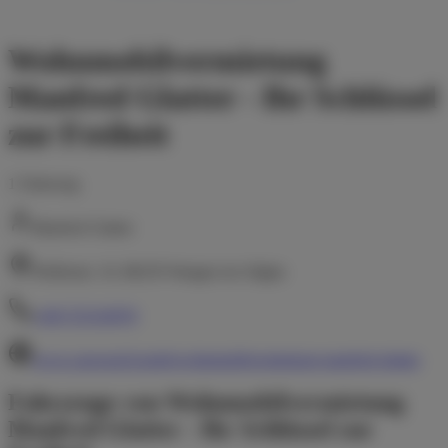
Wohnmobilvermietung
Manfred Glatter - Ihr Schlüssel
zur Freiheit
1
Fahrzeug
Manfred Glatter
Welfenstr. 10, 88239 Wangen im Allgäu
+491725310970
www.caravan24.mobi/wohnmobilvermietung-manfred-glatter
Fahrzeuge von
Wohnmobilvermietung
Manfred Glatter - Ihr Schlüssel zur