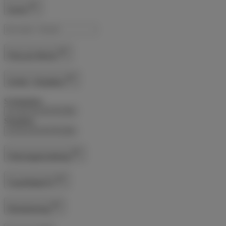
Suche
Preis pro Woche
Schlaf- / Sitzplätze
Schlafplätze
1
2
3
4
5
6+
Sitzplätze
1
2
3
4
5
6+
Fahrzeugausstattung
Tuner/Radio/TV
Klimatisierung