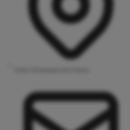
Drubbel 3/Prinzipalmarkt 48143 Münster