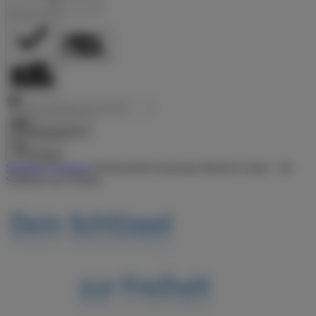
Reisezeitraum
Suchen
Startseite
/
Vermieter
/
Wohnmobilvermietung Manfred Glatter - Ihr
Schlüssel zur Freiheit