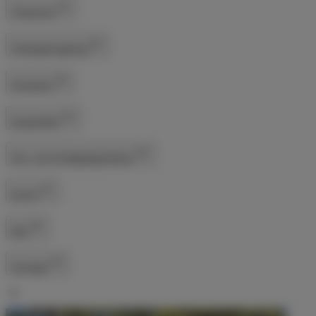
Tempomat
Anhängerkupplung
Sicherheit
Einparkhilfe
Sitz- und Schlafgelegenheiten
Küche
Bad
Sonstige