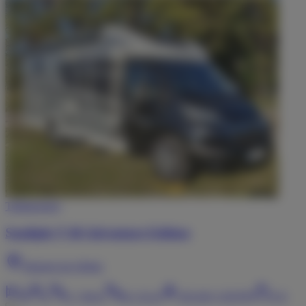
Teilintegriert
Sunlight T 68 Adventure Edition
Wangen im Allgäu
4
4
L
7,40
m
B
2,32
m
103
kW (
139
PS)
3,5
t