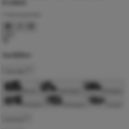
Freiheit
1
Fahrzeug
gefunden
Filter
Suchfilter
Fahrzeugtyp
Alkoven
Kastenwagen
Teilintegriert
Vollintegriert
Wohnwagen
Sonstige
Entfernung