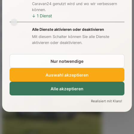
Caravan24 genutzt wird und wo wir verbessern
Weinsberg ZCaraBus 600 MQ
können.
↓
1
Dienst
Roetgen
(
~14
km)
Alle Dienste aktivieren oder deaktivieren
4
3
L
6,00
m
Mit diesem Schalter können Sie alle Dienste
aktivieren oder deaktivieren.
Mehr Infos
Nur notwendige
Auswahl akzeptieren
Alle akzeptieren
Realisiert mit Klaro!