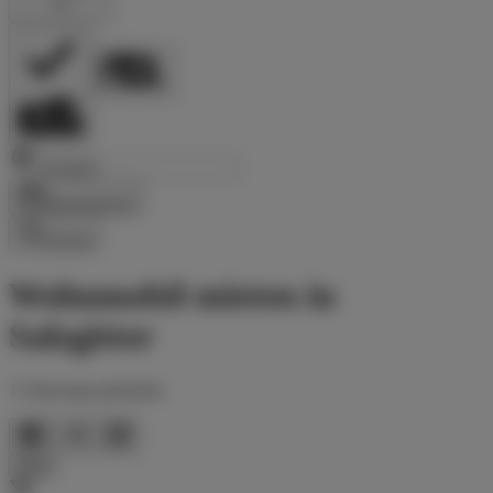
Reisezeitraum
Suchen
Wohnmobil mieten in
Salzgitter
1
Fahrzeuge gefunden
Filter