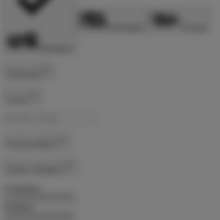
Wohnwagen
Sonstige
Vollintegriert
Entfernung
Suche
Preis pro Woche
Schlaf- / Sitzplätze
Schlafplätze
1
2
3
4
5
6+
Sitzplätze
1
2
3
4
5
6+