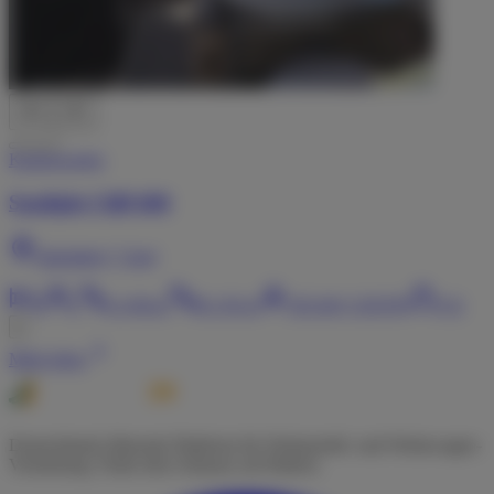
Kastenwagen
Sunlight Cliff 600
Salzgitter
(
~7
km)
2
2
L
6,00
m
B
2,05
m
103
kW (
139
PS)
3,5
t
Mehr Infos
Deutschlands führende Plattform für Wohnmobil- und Wohnwagen-
Vermietung. Finde dein Zuhause auf Rädern.