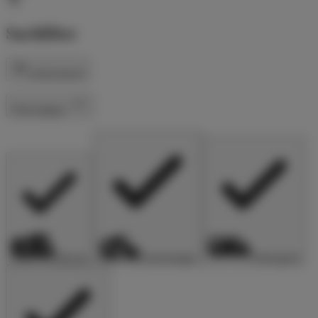
Suchfilter
Zurücksetzen
Fahrzeugtyp
Alkoven
Kastenwagen
Teilintegriert