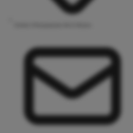
Drubbel 3/Prinzipalmarkt 48143 Münster