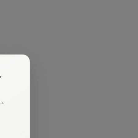
re
ch.