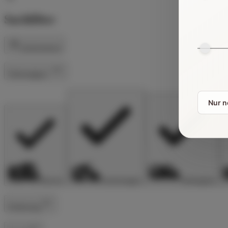
Suchfilter
Zurücksetzen
Fahrzeugtyp
Nur 
Alkoven
Kastenwagen
Teilintegriert
Entfernung