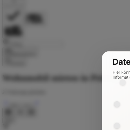
Reisezeitraum
Date
Suchen
Hier kön
Wohnmobil mieten in Peiting
Informati
27
Fahrzeuge gefunden
Seite
1
von
3
Filter