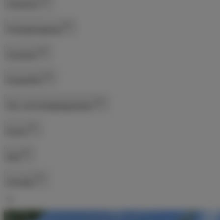
Tempomat
Anhängerkupplung
Sicherheit
Einparkhilfe
Sitz- und Schlafgelegenheiten
Küche
Bad
Sonstige