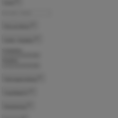
Suche
Preis pro Woche
Schlaf- / Sitzplätze
Schlafplätze
1
2
3
4
5
6+
Sitzplätze
1
2
3
4
5
6+
Fahrzeugausstattung
Tuner/Radio/TV
Klimatisierung