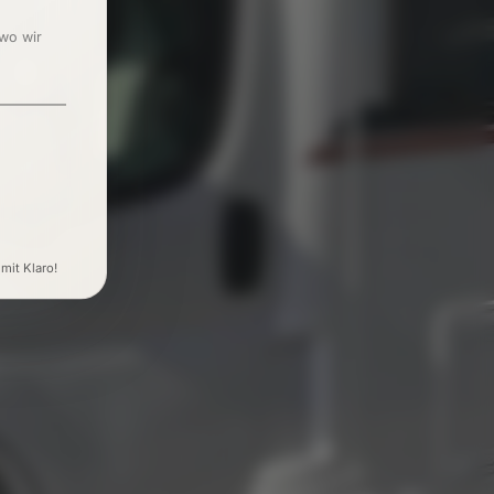
 wo wir
 mit Klaro!