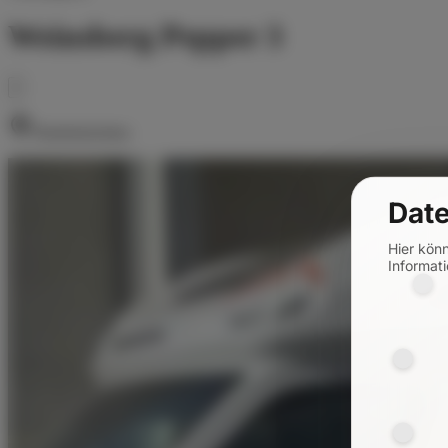
Weinsberg Pepper 3
Niederkrüchten
Date
Hier kön
Informati