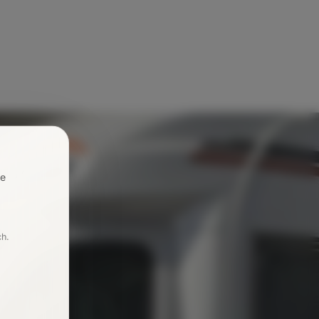
re
ch.