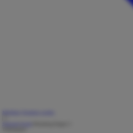
Merkliste
Vermieter werden
Startseite
/
Suche
/
Weinsberg Pepper 3
Teilintegriert