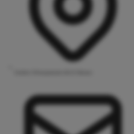
Drubbel 3/Prinzipalmarkt 48143 Münster