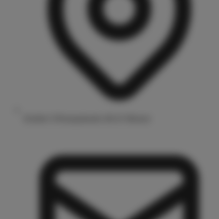
Drubbel 3/Prinzipalmarkt 48143 Münster