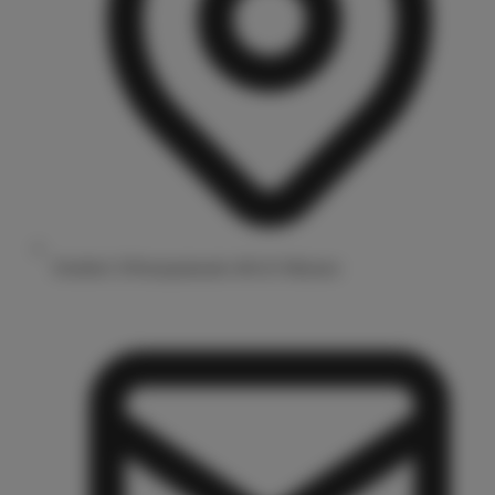
Drubbel 3/Prinzipalmarkt 48143 Münster