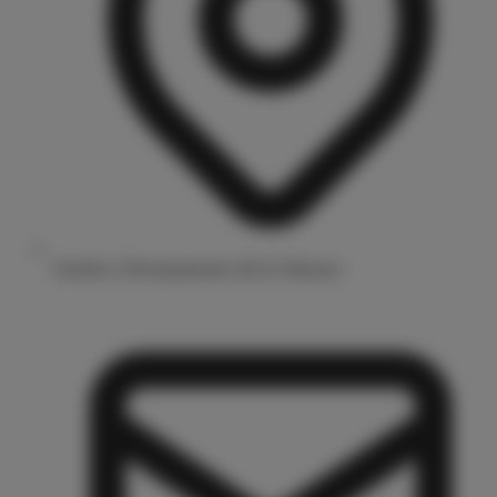
Drubbel 3/Prinzipalmarkt 48143 Münster