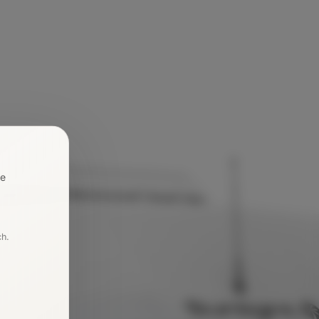
re
ch.