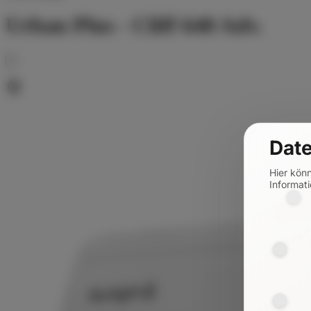
Urban Plus - Cliff 640 Adv.
Date
Hier kön
Informati