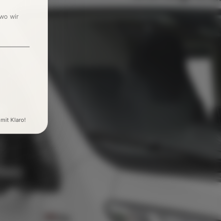
 wo wir
 mit Klaro!