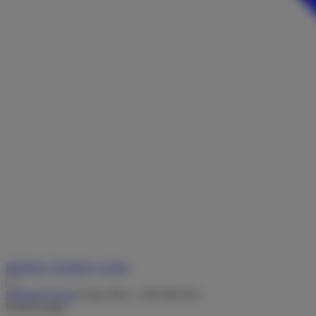
Merkliste
Vermieter werden
Startseite
/
Suche
/
Urban Plus - Cliff 640 Adv.
Kastenwagen