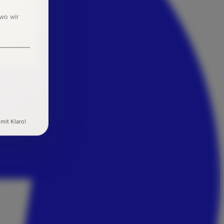
 wo wir
 mit Klaro!