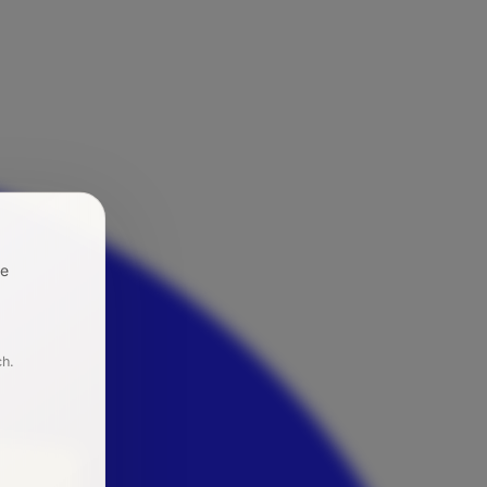
re
ch.