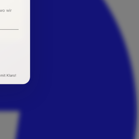
 wo wir
 mit Klaro!