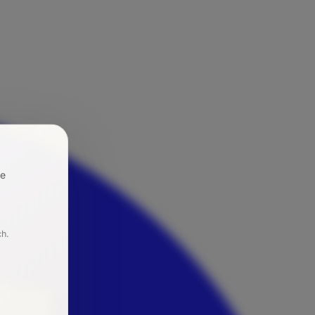
re
ch.