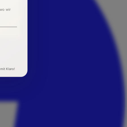
 wo wir
 mit Klaro!