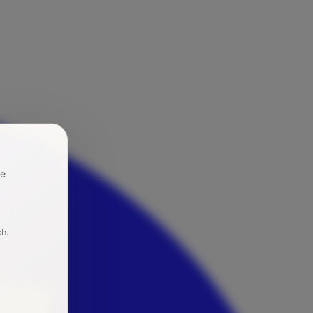
re
ch.