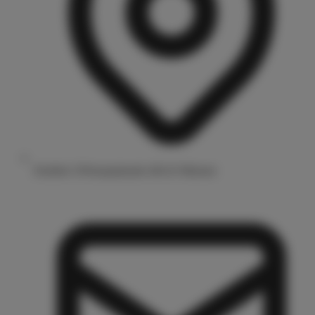
Drubbel 3/Prinzipalmarkt 48143 Münster