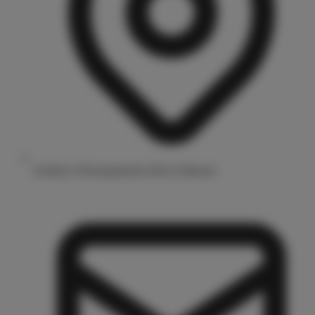
Drubbel 3/Prinzipalmarkt 48143 Münster