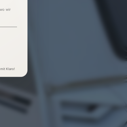
 wo wir
 mit Klaro!