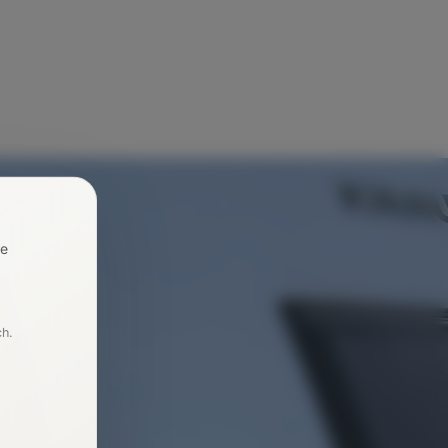
re
ch.