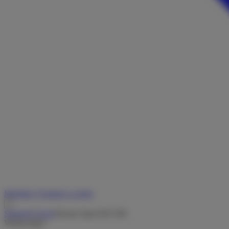
Merkliste
Vermieter werden
Startseite
/
Suche
/
Knaus Sport KD 500
Wohnwagen