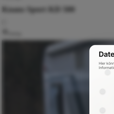
Knaus Sport KD 500
Deining
Date
Hier kön
Informati