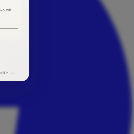
 wo wir
 mit Klaro!