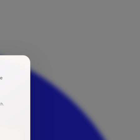
re
ch.