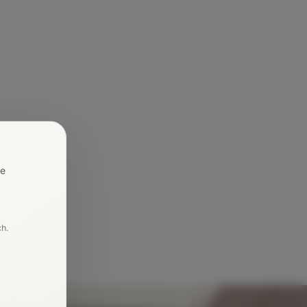
re
ch.