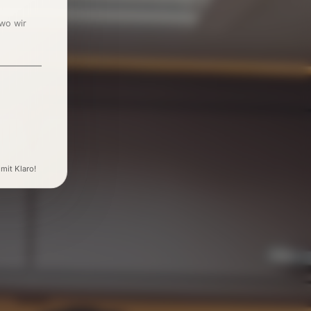
 wo wir
 mit Klaro!