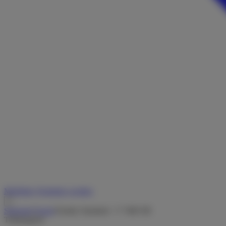
Merkliste
Vermieter werden
Startseite
/
Suche
/
Family Standard - T 7400 SB
Teilintegriert