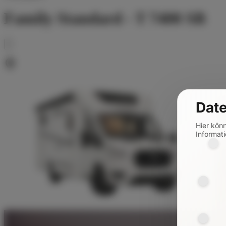
Family Standard - T 7400 SB
Date
Hier kön
Informati