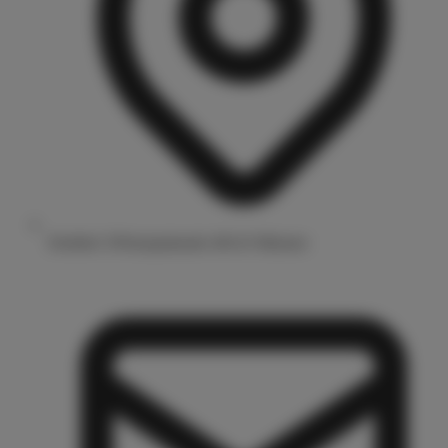
Drubbel 3/Prinzipalmarkt 48143 Münster