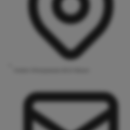
Drubbel 3/Prinzipalmarkt 48143 Münster