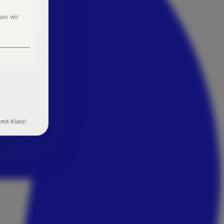
 wo wir
 mit Klaro!