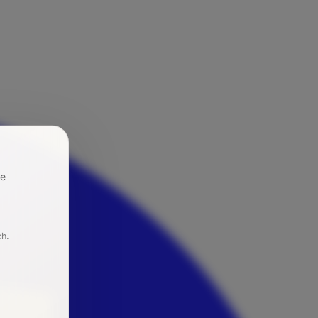
re
ch.