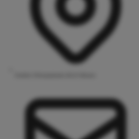
Drubbel 3/Prinzipalmarkt 48143 Münster