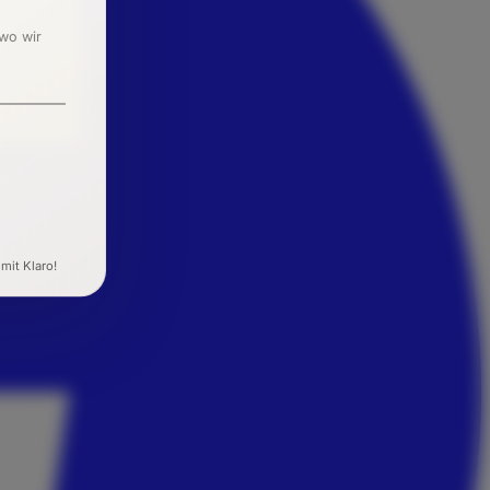
 wo wir
 mit Klaro!