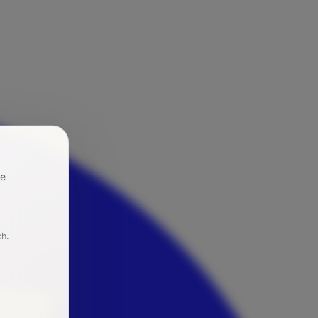
re
ch.