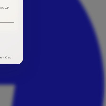
 wo wir
 mit Klaro!