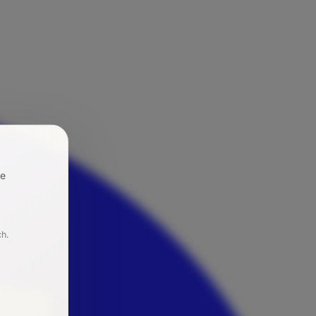
re
ch.