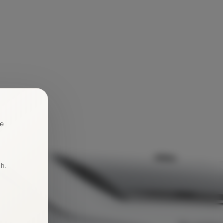
re
ch.