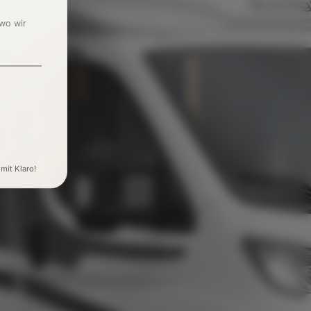
 wo wir
 mit Klaro!