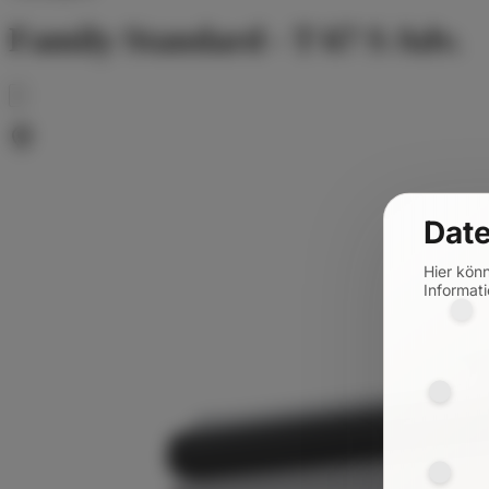
Family Standard - T 67 S Adv.
Date
Hier kön
Informati