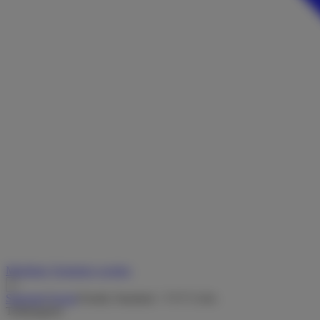
Merkliste
Vermieter werden
Startseite
/
Suche
/
Family Standard - T 67 S Adv.
Teilintegriert