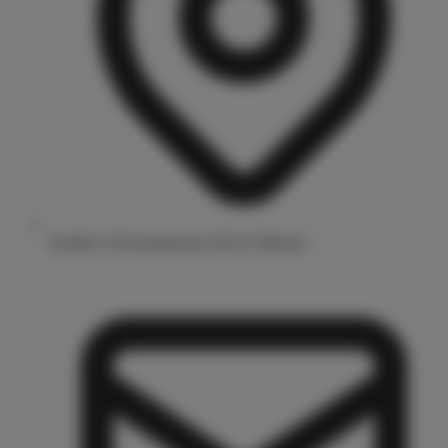
Drubbel 3/Prinzipalmarkt 48143 Münster