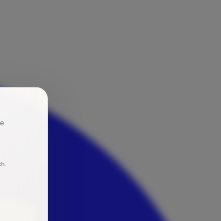
re
ch.