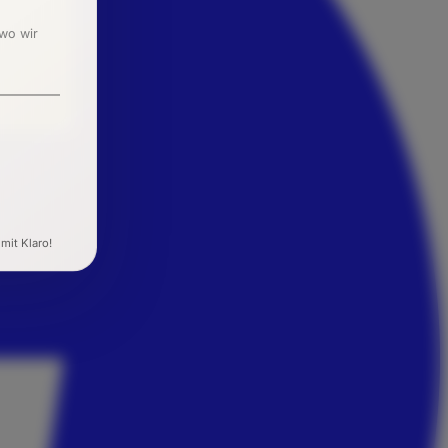
 wo wir
 mit Klaro!