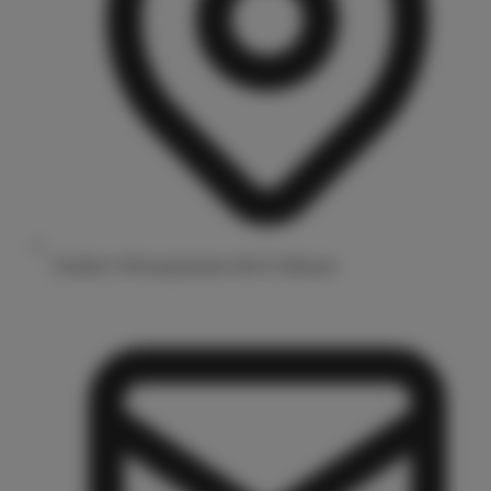
Drubbel 3/Prinzipalmarkt 48143 Münster