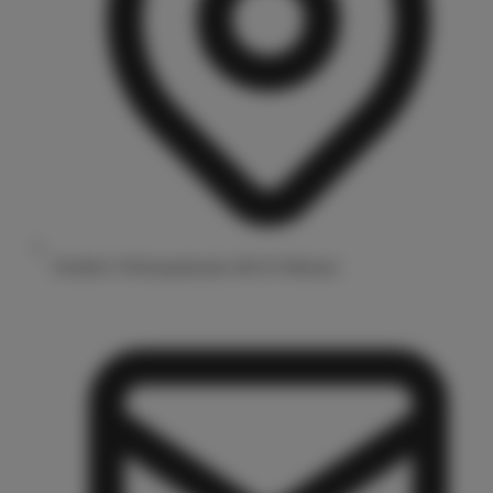
Drubbel 3/Prinzipalmarkt 48143 Münster