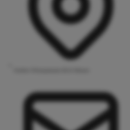
Drubbel 3/Prinzipalmarkt 48143 Münster