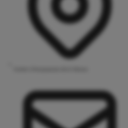
Drubbel 3/Prinzipalmarkt 48143 Münster