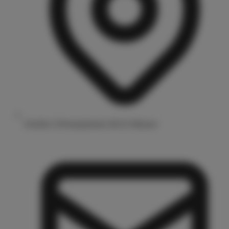
Drubbel 3/Prinzipalmarkt 48143 Münster