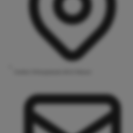
Drubbel 3/Prinzipalmarkt 48143 Münster