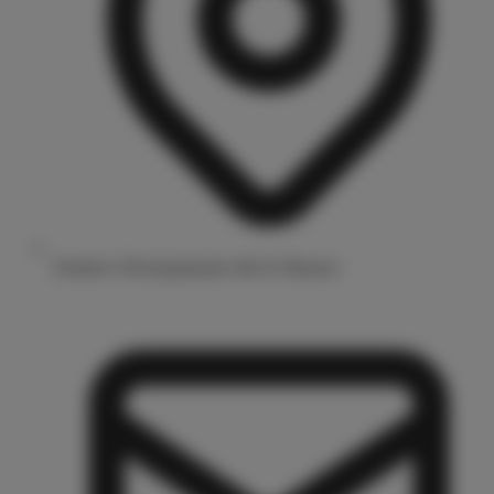
Drubbel 3/Prinzipalmarkt 48143 Münster