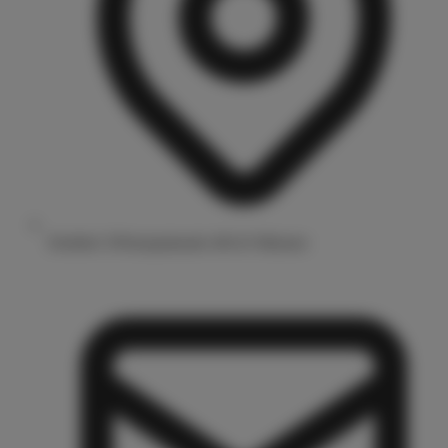
Drubbel 3/Prinzipalmarkt 48143 Münster