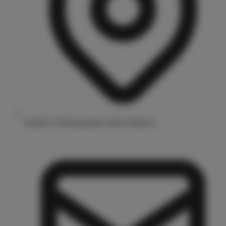
Drubbel 3/Prinzipalmarkt 48143 Münster