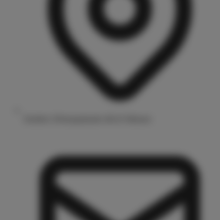
Drubbel 3/Prinzipalmarkt 48143 Münster