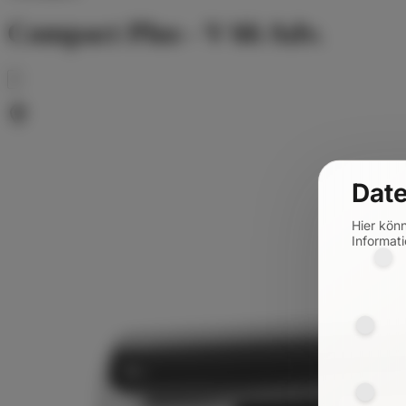
Compact Plus - V 66 Adv.
Date
Hier kön
Informati