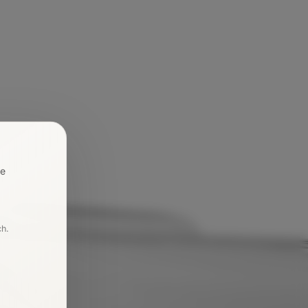
re
ch.