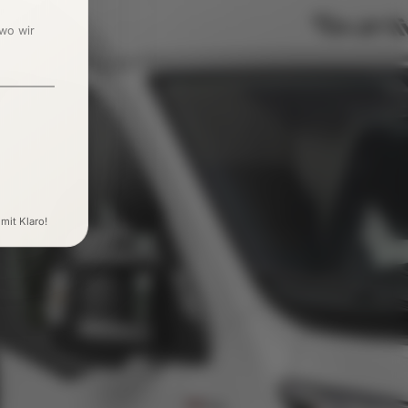
 wo wir
 mit Klaro!