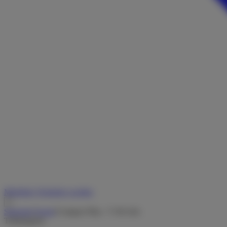
Merkliste
Vermieter werden
Startseite
/
Suche
/
Compact Plus - V 66 Adv.
Teilintegriert