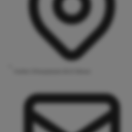
Drubbel 3/Prinzipalmarkt 48143 Münster