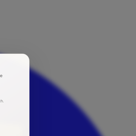
re
ch.