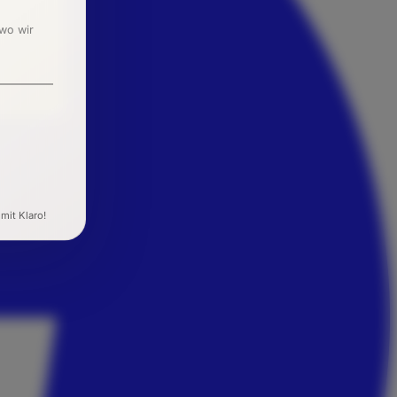
 wo wir
 mit Klaro!