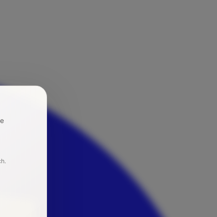
re
ch.