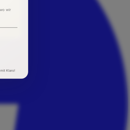
 wo wir
 mit Klaro!