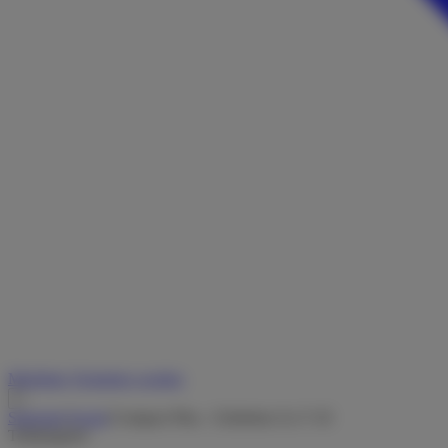
Merkliste
Vermieter werden
Startseite
/
Suche
/
Compact Plus - Globebus Go T 45
Teilintegriert