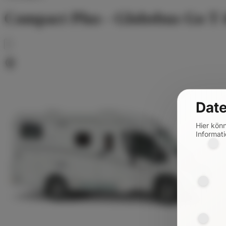
Compact Plus - Globebus Go T 
Date
Hier kön
Informati