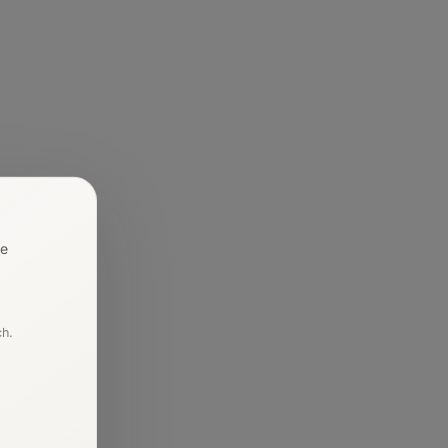
re
ch.