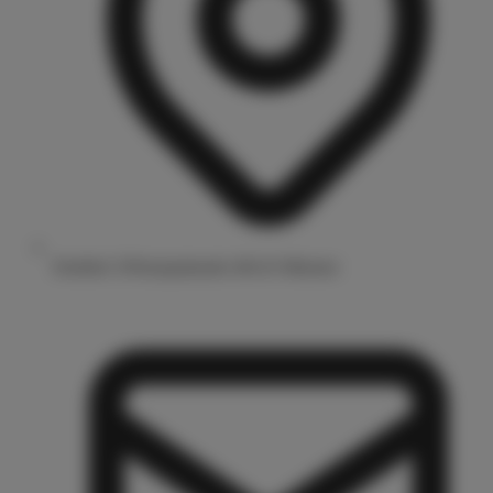
Drubbel 3/Prinzipalmarkt 48143 Münster