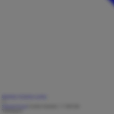
Merkliste
Vermieter werden
Startseite
/
Suche
/
Comfort Standard - T 7400 QB-
Teilintegriert