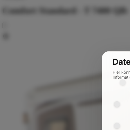
Comfort Standard - T 7400 QB-
Date
Hier kön
Informati