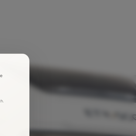
re
ch.