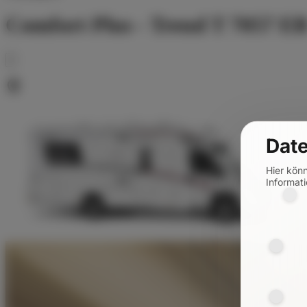
Comfort Plus - Trend T 7057 E
Date
Hier kön
Informati