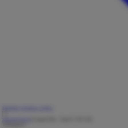
Merkliste
Vermieter werden
Startseite
/
Suche
/
Comfort Plus - Trend T 7057 EB
Teilintegriert