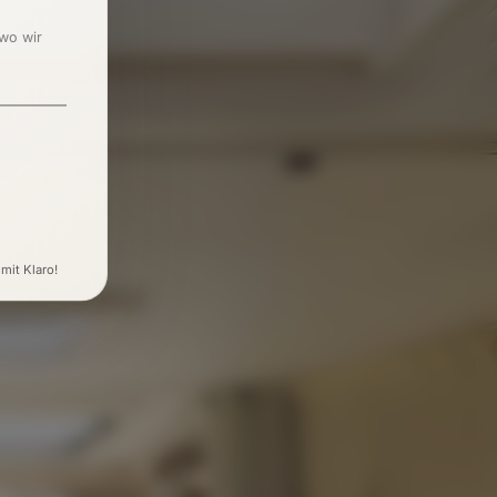
 wo wir
 mit Klaro!