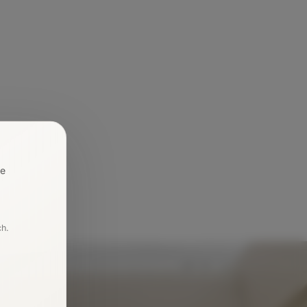
re
ch.