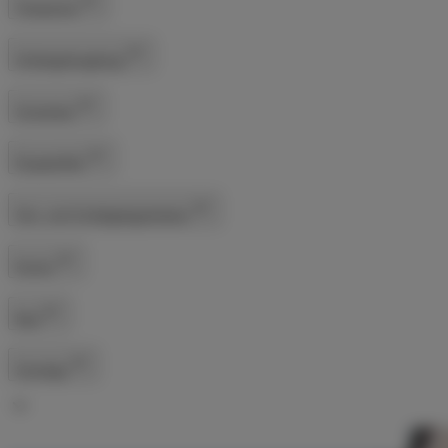
Tempomat
Anhängerkupplung
Sicherheit
Einparkhilfe
Sitz- und Schlafgelegenheiten
Küche
Bad
Sonstige