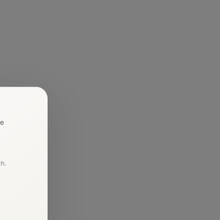
re
ch.