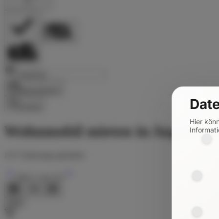
Reisezeitraum
Date
Suchen
Hier kön
Wohnmobil mieten in Augsburg
Informati
1371
Fahrzeuge gefunden
Seite
1
von
115
Filter