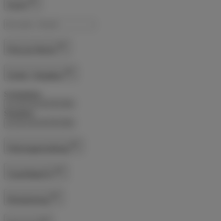
Suche
Preis pro Woche
Schlaf- / Sitzplätze
Schlafplätze
1
2
3
4
5
6+
Sitzplätze
1
2
3
4
5
6+
Fahrzeugausstattung
Tuner/Radio/TV
Klimatisierung