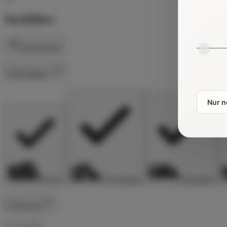
Suchfilter
Zurücksetzen
Fahrzeugtyp
Nur 
Alkoven
Kastenwagen
Teilintegriert
Entfernung