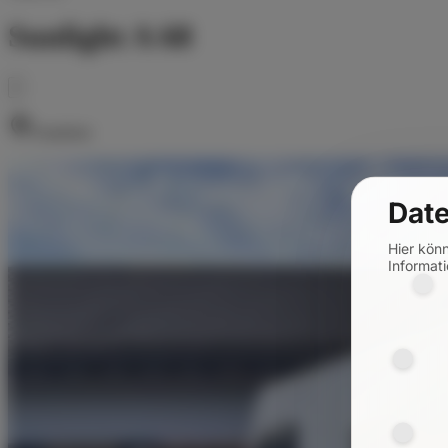
Sunlight A 68
Frankfurt
Date
Hier kön
Informati