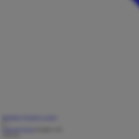
Merkliste
Vermieter werden
Startseite
/
Suche
/
Sunlight A 68
Alkoven