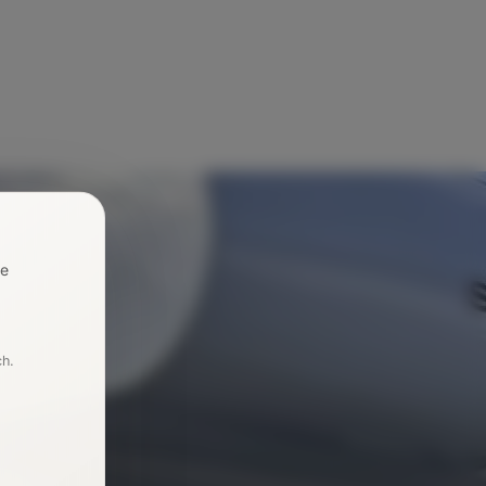
re
ch.